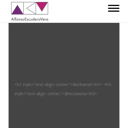
<h1 style="text-align: center;">Bechamel</h1> <h5
style="text-align: center;">@nicolasnq</h5>