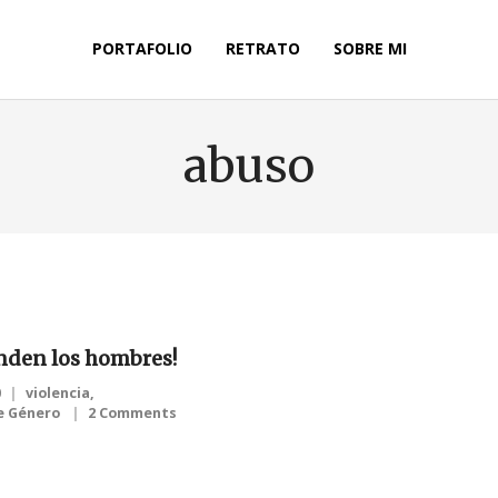
PORTAFOLIO
RETRATO
SOBRE MI
abuso
den los hombres!
0
violencia
,
de Género
2 Comments