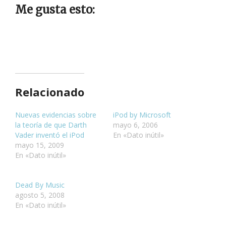
Me gusta esto:
Relacionado
Nuevas evidencias sobre
iPod by Microsoft
la teoría de que Darth
mayo 6, 2006
Vader inventó el iPod
En «Dato inútil»
mayo 15, 2009
En «Dato inútil»
Dead By Music
agosto 5, 2008
En «Dato inútil»