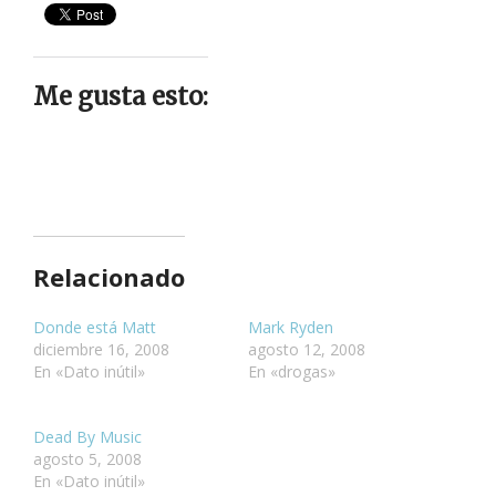
Me gusta esto:
Relacionado
Donde está Matt
Mark Ryden
diciembre 16, 2008
agosto 12, 2008
En «Dato inútil»
En «drogas»
Dead By Music
agosto 5, 2008
En «Dato inútil»