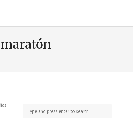
l maratón
días