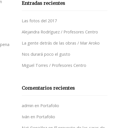
en
Entradas recientes
Las fotos del 2017
Alejandra Rodríguez / Profesores Centro
La gente detrás de las obras / Mar Aroko
 pena
Nos durará poco el gusto
Miguel Torres / Profesores Centro
Comentarios recientes
admin
en
Portafolio
Iván
en
Portafolio
Nat González
en
El proyecto de las caras de