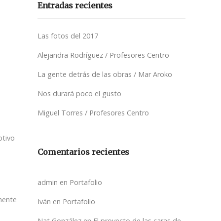
Entradas recientes
Las fotos del 2017
Alejandra Rodríguez / Profesores Centro
La gente detrás de las obras / Mar Aroko
Nos durará poco el gusto
Miguel Torres / Profesores Centro
otivo
Comentarios recientes
admin
en
Portafolio
amente
Iván
en
Portafolio
Nat González
en
El proyecto de las caras de