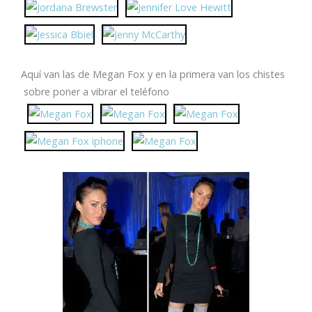
Aquí van las de Megan Fox y en la primera van los chistes
sobre poner a vibrar el teléfono