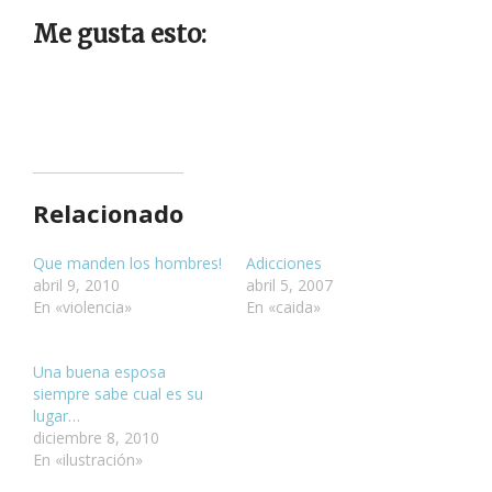
Me gusta esto:
Relacionado
Que manden los hombres!
Adicciones
abril 9, 2010
abril 5, 2007
En «violencia»
En «caida»
Una buena esposa
siempre sabe cual es su
lugar…
diciembre 8, 2010
En «ilustración»